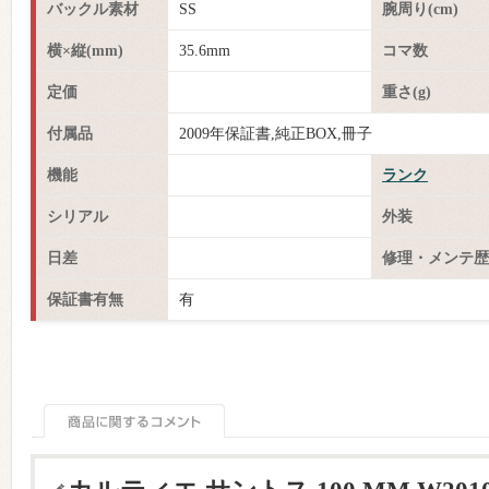
バックル素材
SS
腕周り(cm)
横×縦(mm)
35.6mm
コマ数
定価
重さ(g)
付属品
2009年保証書,純正BOX,冊子
機能
ランク
シリアル
外装
日差
修理・メンテ歴
保証書有無
有