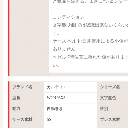
と気品を添える、まさに“ジェンダー
コンディション
文字盤:肉眼では認識出来ないくら
す。
ケース ベルト:日常使用による小傷
ありません。
ベゼル:7時位置に擦れた傷がありま
い。
ブランド名
カルティエ
シリーズ名
型番
W20106X8
文字盤色
動力
自動巻き
性別
ケース素材
SS
ブレス素材