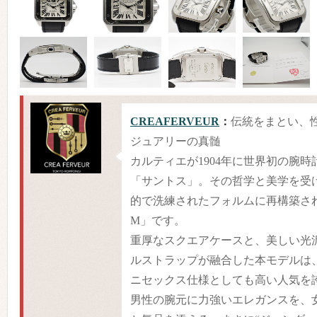
CREAFERVEUR
：
伝統をまとい、
ジュアリーの真髄
カルティエが1904年に世界初の腕
「サントス」。その哲学と美学を受
的で洗練されたフォルムに再構築され
M」です。
重厚なスクエアケースと、美しい光
ルストラップが融合した本モデルは
ニセックス仕様としても高い人気を
男性の腕元に力強いエレガンスを、