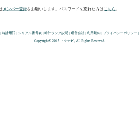
は
メンバー登録
をお願いします。パスワードを忘れた方は
こちら
。
|
時計用語
|
シリアル番号表
|
時計ランク説明
|
運営会社
|
利用規約
|
プライバシーポリシー
|
Copyright© 2015
トケナビ
, All Rights Reserved.