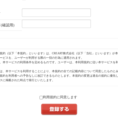
ド
(確認用)
規約（以下「本規約」といいます）は、CREART株式会社（以下「当社」といいます）が
ービスを、ユーザーが利用する際の一切の行為に適用されます。
、本サービスの利用条件を定めるものです。ユーザーは、本利用規約に従い本サービスを
は、本サービスを利用することにより、本規約の全ての記載内容について同意したものと
規約を利用者への予告なしに改訂できるものとします。本規約の変更は過去の規約に優先
スに掲載された時点で発行といたします。
利用規約に同意します
する用語の意義は、次に定めるとおりといたします。
」とは当社が運営する「トケナビ」と称するウェブサイト（http://watchme.jp）をいいま
ビス」とは本サイト上で提供される全てのサービスをいいます。
とは本サービスの投稿フォームを使い投稿された画像、テキスト、プログラムなどあらゆ