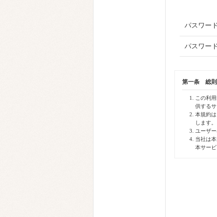
パスワー
パスワード
第一条 総則
この利用
供するサ
本規約は
します。
ユーザー
当社は本
本サービ
第二条 定義
本規約に使用
「本サイト
「本サー
「登録」