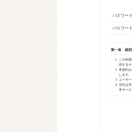
パスワー
パスワード
第一条 総則
この利用
供するサ
本規約は
します。
ユーザー
当社は本
本サービ
第二条 定義
本規約に使用
「本サイト
「本サー
「登録」