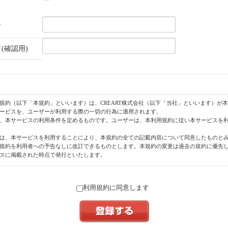
ド
(確認用)
規約（以下「本規約」といいます）は、CREART株式会社（以下「当社」といいます）が
ービスを、ユーザーが利用する際の一切の行為に適用されます。
、本サービスの利用条件を定めるものです。ユーザーは、本利用規約に従い本サービスを
は、本サービスを利用することにより、本規約の全ての記載内容について同意したものと
規約を利用者への予告なしに改訂できるものとします。本規約の変更は過去の規約に優先
スに掲載された時点で発行といたします。
利用規約に同意します
する用語の意義は、次に定めるとおりといたします。
」とは当社が運営する「トケナビ」と称するウェブサイト（http://watchme.jp）をいいま
ビス」とは本サイト上で提供される全てのサービスをいいます。
とは本サービスの投稿フォームを使い投稿された画像、テキスト、プログラムなどあらゆ