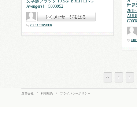
オー
文字盤ブラック 19.5㎝ BREITLING
世界
AvengersⅡ C003952
261
AUDE
C003
by
CREAFERVEUR
by
CRE
<<
5
6
運営会社
/
利用規約
/
プライバシーポリシー