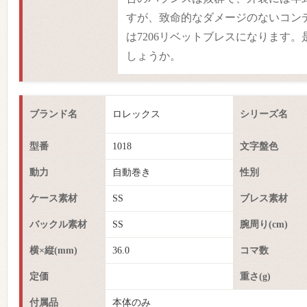
すが、致命的なダメージのないコン
は7206リベットブレスになります
しょうか。
ブランド名
ロレックス
シリーズ名
型番
1018
文字盤色
動力
自動巻き
性別
ケース素材
SS
ブレス素材
バックル素材
SS
腕周り(cm)
横×縦(mm)
36.0
コマ数
定価
重さ(g)
付属品
本体のみ