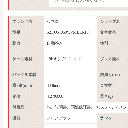
ブランド名
ウブロ
シリーズ名
型番
521.OX.050V.VR.BER18
文字盤色
動力
自動巻き
性別
ケース素材
18Kキングゴールド
ブレス素材
バックル素材
腕周り(cm)
横×縦(mm)
44.0mm
コマ数
定価
4,279,000
重さ(g)
付属品
箱、説明書、国際保証書、ベルルッティメン
機能
クロノグラフ
ランク