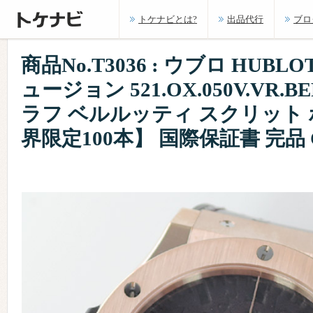
トケナビとは?
出品代行
ブロ
商品No.T3036 : ウブロ HUB
ュージョン 521.OX.050V.VR.
ラフ ベルルッティ スクリット 
界限定100本】 国際保証書 完品 C