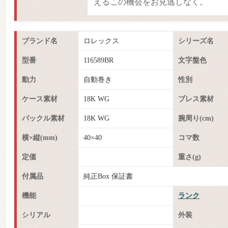
えるこの機会をお見逃しなく。
ブランド名
ロレックス
シリーズ名
型番
116589BR
文字盤色
動力
自動巻き
性別
ケース素材
18K WG
ブレス素材
バックル素材
18K WG
腕周り(cm)
横×縦(mm)
40×40
コマ数
定価
重さ(g)
付属品
純正Box 保証書
機能
ランク
シリアル
外装