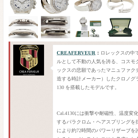
CREAFERVEUR
：
ロレックスの中
ルとして不動の人気を誇る、コスモ
ックスの悲願であったマニュファク
造する時計メーカー）したクロノグラフ
130 を搭載したモデルです。
Cal.4130には衝撃や耐磁性、温度
するパラクロム・ヘアスプリングを
により約72時間のパワーリザーブを