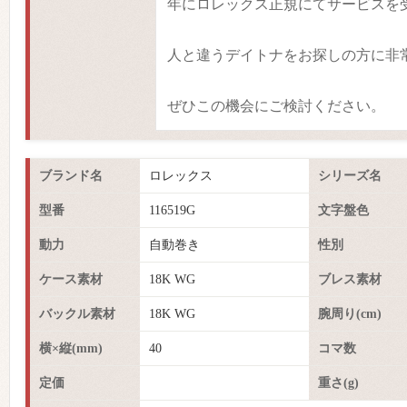
年にロレックス正規にてサービスを
人と違うデイトナをお探しの方に非
ぜひこの機会にご検討ください。
ブランド名
ロレックス
シリーズ名
型番
116519G
文字盤色
動力
自動巻き
性別
ケース素材
18K WG
ブレス素材
バックル素材
18K WG
腕周り(cm)
横×縦(mm)
40
コマ数
定価
重さ(g)