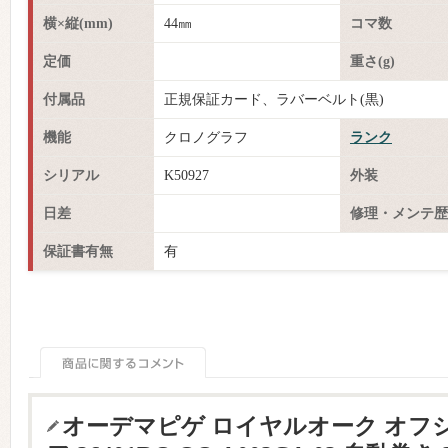
横×縦(mm)
44㎜
コマ数
定価
重さ(g)
付属品
正規保証カード、ラバーベルト(黒)
機能
クロノグラフ
ランク
シリアル
K50927
外装
日差
修理・メンテ歴
保証書有無
有
オーデマピゲ ロイヤルオーク オフ