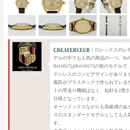
CREAFERVEUR
：
ロレックスのレ
デルの中でも人気の商品の一つ、Ref.6
Ref.6917はRef.69173の前のモ
テンレスのコンビデザインがありま
風防がプラスチックで作られている
トの早送り機能はなく、短針を2周
仕様となっています。
オーソドックスながらも高級感のあ
スのスタンダードモデルとしても人
す。