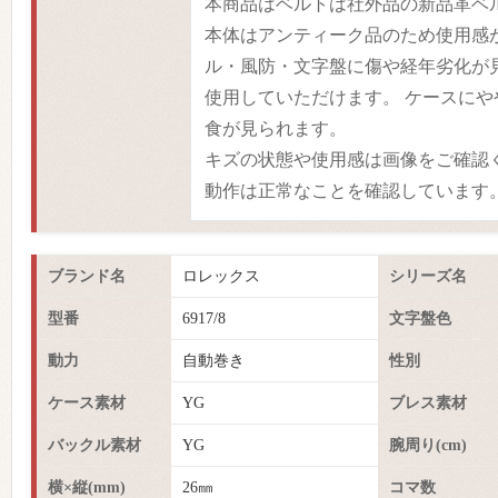
本商品はベルトは社外品の新品革ベ
本体はアンティーク品のため使用感
ル・風防・文字盤に傷や経年劣化が
使用していただけます。 ケースに
食が見られます。
キズの状態や使用感は画像をご確認
動作は正常なことを確認しています
ブランド名
ロレックス
シリーズ名
型番
6917/8
文字盤色
動力
自動巻き
性別
ケース素材
YG
ブレス素材
バックル素材
YG
腕周り(cm)
横×縦(mm)
26㎜
コマ数