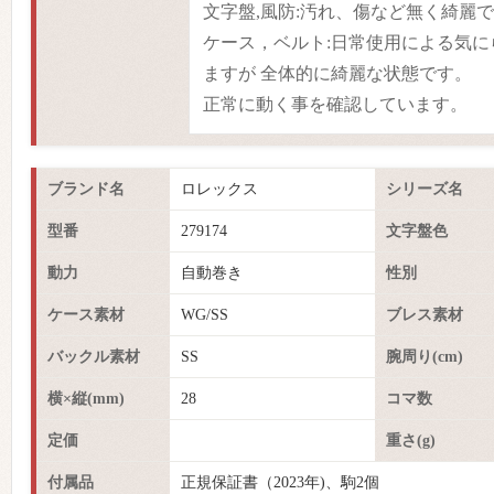
文字盤,風防:汚れ、傷など無く綺麗
ケース，ベルト:日常使用による気
ますが 全体的に綺麗な状態です。
正常に動く事を確認しています。
ブランド名
ロレックス
シリーズ名
型番
279174
文字盤色
動力
自動巻き
性別
ケース素材
WG/SS
ブレス素材
バックル素材
SS
腕周り(cm)
横×縦(mm)
28
コマ数
定価
重さ(g)
付属品
正規保証書（2023年)、駒2個