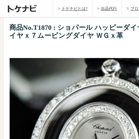
トケナビとは?
出品代行
ブロ
商品No.T1870 : ショパール ハッピー
イヤｘ７ムービングダイヤ ＷＧｘ革