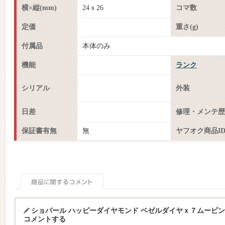
横×縦(mm)
24ｘ26
コマ数
定価
重さ(g)
付属品
本体のみ
機能
ランク
シリアル
外装
日差
修理・メンテ歴
保証書有無
無
ヤフオク商品I
ショパール ハッピーダイヤモンド ベゼルダイヤｘ７ムービン
コメントする